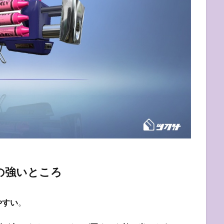
の強いところ
やすい
。