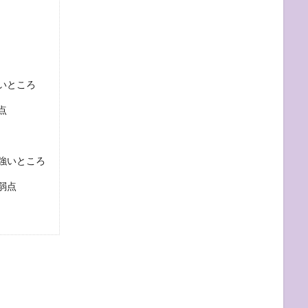
いところ
点
強いところ
弱点