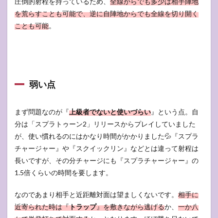
圧倒的射程を持っているため、
全線からでも多少は相手陣地
を荒らすことも可能で、逆に自陣地からでも全線を切り開く
ことも可能
。
弱い点
まず問題なのが『
上級者でないと使いづらい
』という点。自
分は「スプラトゥーン2」リリースからプレイしていました
が、使い慣れるのにはかなり時間がかかりました💦『スプラ
チャージャー』や『スクイックリン』などとは違って射程は
長いですが、その分チャージにも『スプラチャージャー』の
1.5倍くらいの時間を要します。
なのであまり相手と近距離対面は望ましくないです。
相手に
近寄られた時は『
トラップ
』を敷きながら逃げる
か、
一か八