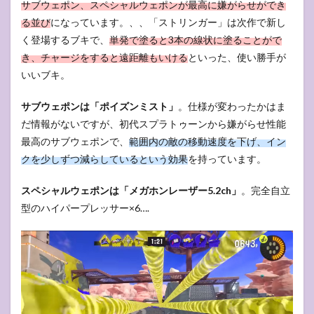
サブウェポン、スペシャルウェポンが最高に嫌がらせができ
る並び
になっています。、、「ストリンガー」は次作で新し
く登場するブキで、
単発で塗ると3本の線状に塗ることがで
き、チャージをすると遠距離もいける
といった、使い勝手が
いいブキ。
サブウェポンは「ポイズンミスト」
。仕様が変わったかはま
だ情報がないですが、初代スプラトゥーンから嫌がらせ性能
最高のサブウェポンで、
範囲内の敵の移動速度を下げ、イン
クを少しずつ減らしているという効果
を持っています。
スペシャルウェポンは「メガホンレーザー5.2ch」
。完全自立
型のハイパープレッサー×6….