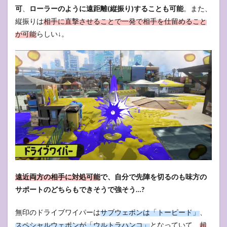
可
、
ローラーのように遠距離(縦振り)することも可能
。また、
縦振りは
相手に直撃させることで一発で相手を仕留めること
が可能
らしい↓。
遠近両方の相手に対処可能
で、自分で先陣を切るのも味方の
サポートのどちらもできそうで強そう…?
無印のドライブワイパーは
サブウェポンは「トーピード」
、
スペシャルウェポンが「ウルトラハンコ」
となっていて、
超